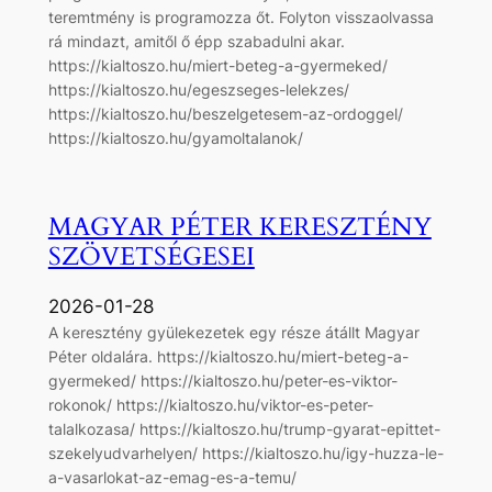
teremtmény is programozza őt. Folyton visszaolvassa
rá mindazt, amitől ő épp szabadulni akar.
https://kialtoszo.hu/miert-beteg-a-gyermeked/
https://kialtoszo.hu/egeszseges-lelekzes/
https://kialtoszo.hu/beszelgetesem-az-ordoggel/
https://kialtoszo.hu/gyamoltalanok/
MAGYAR PÉTER KERESZTÉNY
SZÖVETSÉGESEI
2026-01-28
A keresztény gyülekezetek egy része átállt Magyar
Péter oldalára. https://kialtoszo.hu/miert-beteg-a-
gyermeked/ https://kialtoszo.hu/peter-es-viktor-
rokonok/ https://kialtoszo.hu/viktor-es-peter-
talalkozasa/ https://kialtoszo.hu/trump-gyarat-epittet-
szekelyudvarhelyen/ https://kialtoszo.hu/igy-huzza-le-
a-vasarlokat-az-emag-es-a-temu/