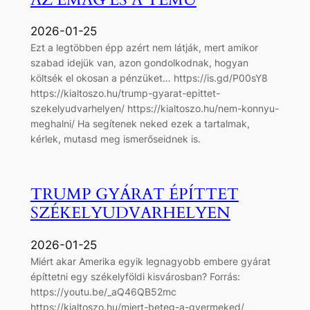
2026-01-25
Ezt a legtöbben épp azért nem látják, mert amikor
szabad idejük van, azon gondolkodnak, hogyan
költsék el okosan a pénzüket… https://is.gd/P00sY8
https://kialtoszo.hu/trump-gyarat-epittet-
szekelyudvarhelyen/ https://kialtoszo.hu/nem-konnyu-
meghalni/ Ha segítenek neked ezek a tartalmak,
kérlek, mutasd meg ismerőseidnek is.
TRUMP GYÁRAT ÉPÍTTET
SZÉKELYUDVARHELYEN
2026-01-25
Miért akar Amerika egyik legnagyobb embere gyárat
építtetni egy székelyföldi kisvárosban? Forrás:
https://youtu.be/_aQ46QB52mc
https://kialtoszo.hu/miert-beteg-a-gyermeked/