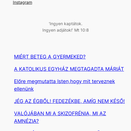
s
Instagram
é
s
‘Ingyen kaptátok.
Ingyen adjátok!’ Mt 10:8
MIÉRT BETEG A GYERMEKED?
A KATOLIKUS EGYHÁZ MEGTAGADTA MÁRIÁT
Előre megmutatta Isten,hogy mit terveznek
ellenünk
JÉG AZ ÉGBŐL! FEDEZÉKBE, AMÍG NEM KÉSŐ!
VALÓJÁBAN MI A SKIZOFRÉNIA, MI AZ
AMNÉZIA?