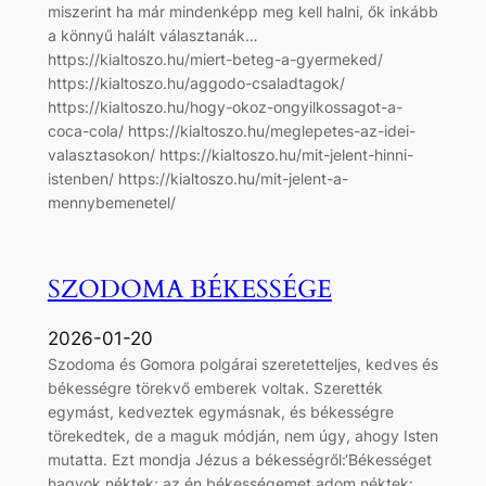
miszerint ha már mindenképp meg kell halni, ők inkább
a könnyű halált választanák…
https://kialtoszo.hu/miert-beteg-a-gyermeked/
https://kialtoszo.hu/aggodo-csaladtagok/
https://kialtoszo.hu/hogy-okoz-ongyilkossagot-a-
coca-cola/ https://kialtoszo.hu/meglepetes-az-idei-
valasztasokon/ https://kialtoszo.hu/mit-jelent-hinni-
istenben/ https://kialtoszo.hu/mit-jelent-a-
mennybemenetel/
SZODOMA BÉKESSÉGE
2026-01-20
Szodoma és Gomora polgárai szeretetteljes, kedves és
békességre törekvő emberek voltak. Szerették
egymást, kedveztek egymásnak, és békességre
törekedtek, de a maguk módján, nem úgy, ahogy Isten
mutatta. Ezt mondja Jézus a békességről:‘Békességet
hagyok néktek; az én békességemet adom néktek: