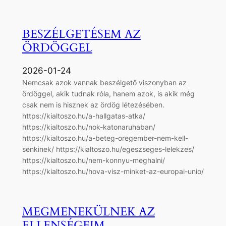
BESZÉLGETÉSEM AZ
ÖRDÖGGEL
2026-01-24
Nemcsak azok vannak beszélgető viszonyban az
ördöggel, akik tudnak róla, hanem azok, is akik még
csak nem is hisznek az ördög létezésében.
https://kialtoszo.hu/a-hallgatas-atka/
https://kialtoszo.hu/nok-katonaruhaban/
https://kialtoszo.hu/a-beteg-oregember-nem-kell-
senkinek/ https://kialtoszo.hu/egeszseges-lelekzes/
https://kialtoszo.hu/nem-konnyu-meghalni/
https://kialtoszo.hu/hova-visz-minket-az-europai-unio/
MEGMENEKÜLNEK AZ
ELLENSÉGEIM