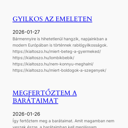
GYILKOS AZ EMELETEN
2026-01-27
Bármennyire is hihetetlenül hangzik, napjainkban a
modern Európában is történnek rablógyilkosságok.
https://kialtoszo.hu/miert-beteg-a-gyermeked/
https://kialtoszo.hu/lombikbebik/
https://kialtoszo.hu/nem-konnyu-meghalni/
https://kialtoszo.hu/miert-boldogok-a-szegenyek/
MEGFERTŐZTEM A
BARÁTAIMAT
2026-01-26
Így fertőztem meg a barátaimat. Amit magamban nem
veszek észre, a barátaimban kell meglássam.