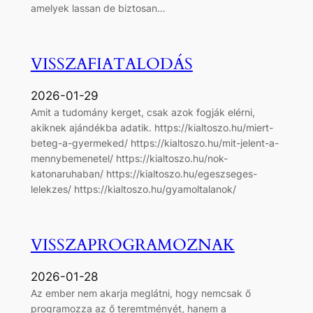
amelyek lassan de biztosan…
VISSZAFIATALODÁS
2026-01-29
Amit a tudomány kerget, csak azok fogják elérni,
akiknek ajándékba adatik. https://kialtoszo.hu/miert-
beteg-a-gyermeked/ https://kialtoszo.hu/mit-jelent-a-
mennybemenetel/ https://kialtoszo.hu/nok-
katonaruhaban/ https://kialtoszo.hu/egeszseges-
lelekzes/ https://kialtoszo.hu/gyamoltalanok/
VISSZAPROGRAMOZNAK
2026-01-28
Az ember nem akarja meglátni, hogy nemcsak ő
programozza az ő teremtményét, hanem a