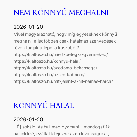
NEM KÖNNYŰ MEGHALNI
2026-01-20
Mivel magyarázható, hogy míg egyeseknek könnyű
meghalni, a legtöbben csak hatalmas szenvedések
révén tudják átlépni a küszöböt?
https://kialtoszo.hu/miert-beteg-a-gyermeked/
https://kialtoszo.hu/konnyu-halal/
https://kialtoszo.hu/szodoma-bekessege/
https://kialtoszo.hu/az-en-kabriom/
https://kialtoszo.hu/mit-jelent-a-hit-nemes-harca/
KÖNNYŰ HALÁL
2026-01-20
– Élj sokáig, és halj meg gyorsan! – mondogatják
nálunkfelé, ezáltal kifejezve azon kívánságukat,