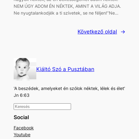
NEM ÚGY ADOM ÉN NÉKTEK, AMINT A VILÁG ADJA.
Ne nyugtalankodjék a ti szívetek, se ne féljen!’‘Ne…
Következő oldal
→
Kiáltó Szó a Pusztában
'A beszédek, amelyeket én szólok néktek, lélek és élet'
Jn 6:63
K
e
Social
r
Facebook
e
Youtube