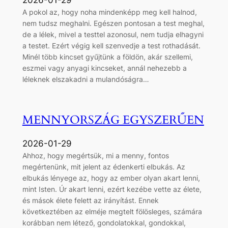
2026-01-29
A pokol az, hogy noha mindenképp meg kell halnod,
nem tudsz meghalni. Egészen pontosan a test meghal,
de a lélek, mivel a testtel azonosul, nem tudja elhagyni
a testet. Ezért végig kell szenvedje a test rothadását.
Minél több kincset gyűjtünk a földön, akár szellemi,
eszmei vagy anyagi kincseket, annál nehezebb a
léleknek elszakadni a mulandóságra…
MENNYORSZÁG EGYSZERŰEN
2026-01-29
Ahhoz, hogy megértsük, mi a menny, fontos
megértenünk, mit jelent az édenkerti elbukás. Az
elbukás lényege az, hogy az ember olyan akart lenni,
mint Isten. Úr akart lenni, ezért kezébe vette az élete,
és mások élete felett az irányítást. Ennek
következtében az elméje megtelt fölösleges, számára
korábban nem létező, gondolatokkal, gondokkal,