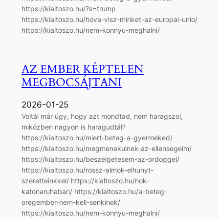
https://kialtoszo.hu/?s=trump
https://kialtoszo.hu/hova-visz-minket-az-europai-unio/
https://kialtoszo.hu/nem-konnyu-meghalni/
AZ EMBER KÉPTELEN
MEGBOCSÁJTANI
2026-01-25
Voltál már úgy, hogy azt mondtad, nem haragszol,
miközben nagyon is haragudtál?
https://kialtoszo.hu/miert-beteg-a-gyermeked/
https://kialtoszo.hu/megmenekulnek-az-ellensegeim/
https://kialtoszo.hu/beszelgetesem-az-ordoggel/
https://kialtoszo.hu/rossz-almok-elhunyt-
szeretteinkkel/ https://kialtoszo.hu/nok-
katonaruhaban/ https://kialtoszo.hu/a-beteg-
oregember-nem-kell-senkinek/
https://kialtoszo.hu/nem-konnyu-meghalni/