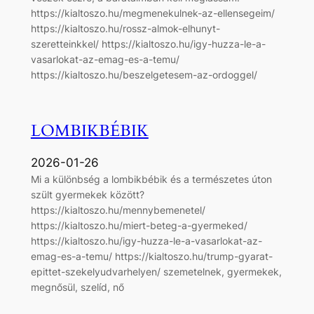
https://kialtoszo.hu/megmenekulnek-az-ellensegeim/
https://kialtoszo.hu/rossz-almok-elhunyt-
szeretteinkkel/ https://kialtoszo.hu/igy-huzza-le-a-
vasarlokat-az-emag-es-a-temu/
https://kialtoszo.hu/beszelgetesem-az-ordoggel/
LOMBIKBÉBIK
2026-01-26
Mi a különbség a lombikbébik és a természetes úton
szült gyermekek között?
https://kialtoszo.hu/mennybemenetel/
https://kialtoszo.hu/miert-beteg-a-gyermeked/
https://kialtoszo.hu/igy-huzza-le-a-vasarlokat-az-
emag-es-a-temu/ https://kialtoszo.hu/trump-gyarat-
epittet-szekelyudvarhelyen/ szemetelnek, gyermekek,
megnősül, szelíd, nő