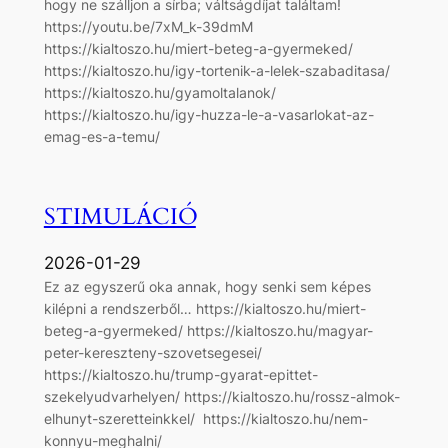
hogy ne szálljon a sírba; váltságdíjat találtam!
https://youtu.be/7xM_k-39dmM
https://kialtoszo.hu/miert-beteg-a-gyermeked/
https://kialtoszo.hu/igy-tortenik-a-lelek-szabaditasa/
https://kialtoszo.hu/gyamoltalanok/
https://kialtoszo.hu/igy-huzza-le-a-vasarlokat-az-
emag-es-a-temu/
STIMULÁCIÓ
2026-01-29
Ez az egyszerű oka annak, hogy senki sem képes
kilépni a rendszerből… https://kialtoszo.hu/miert-
beteg-a-gyermeked/ https://kialtoszo.hu/magyar-
peter-kereszteny-szovetsegesei/
https://kialtoszo.hu/trump-gyarat-epittet-
szekelyudvarhelyen/ https://kialtoszo.hu/rossz-almok-
elhunyt-szeretteinkkel/ https://kialtoszo.hu/nem-
konnyu-meghalni/