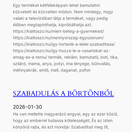
Egy terméket kétféleképpen lehet bemutatni:
közvetett és közvetlen módon. Nem mindegy, hogy
valaki a televízióban látja a terméket, vagy pedig
élőben megtapinthatja, kipróbálhatja azt.
https://kialtoszo.hu/miert-beteg-a-gyermeked/
https://kialtoszo.hu/mennyorszag-egyszeruen/
https://kialtoszo.hu/igy-tortenik-a-lelek-szabaditasa/
https://kialtoszo.hu/igy-huzza-le-a-vasarlokat-az-
emag-es-a-temu/ termék, reklám, bemutató, boti, tika,
szilárd, mama, anya, potyi, ima lényege, bűnvallás,
méhnyakrák, emlő, mell, daganat, pofon
SZABADULÁS A BÖRTÖNBŐL
2026-01-30
Ha van mellette magyarázó angyal, egy az ezer közül,
hogy az emberrel tudassa kötelességét; És az Isten
könyörül rajta, és azt mondja: Szabadítsd meg őt,