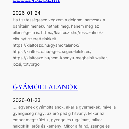
2026-01-24
Ha tisztességesen végzem a dolgom, nemcsak a
barátaim menekülhetnek meg, hanem még az
ellenségeim is. https://kialtoszo.hu/rossz-almok-
elhunyt-szeretteinkkel/
https://kialtoszo.hu/gyamoltalanok/
https://kialtoszo.hu/egeszseges-lelekzes/
https://kialtoszo.hu/nem-konnyu-meghalni/ walter,
jozsi, totyorgo
GYÁMOLTALANOK
2026-01-23
„…legyenek gyámoltalanok, akár a gyermekek, mivel a
gyengeség nagy, az erő pedig hitvány. Mikor az
ember megszületik, gyenge és rugalmas, mikor
haldoklik, erős és kemény. Mikor a fa nő, zsenge és