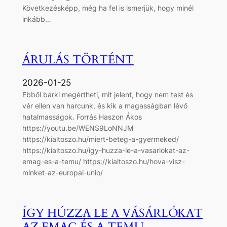
Következésképp, még ha fel is ismerjük, hogy minél
inkább…
ÁRULÁS TÖRTÉNT
2026-01-25
Ebből bárki megértheti, mit jelent, hogy nem test és
vér ellen van harcunk, és kik a magasságban lévő
hatalmasságok. Forrás Haszon Ákos
https://youtu.be/WENS9LoNNJM
https://kialtoszo.hu/miert-beteg-a-gyermeked/
https://kialtoszo.hu/igy-huzza-le-a-vasarlokat-az-
emag-es-a-temu/ https://kialtoszo.hu/hova-visz-
minket-az-europai-unio/
ÍGY HÚZZA LE A VÁSÁRLÓKAT
AZ EMAG ÉS A TEMU