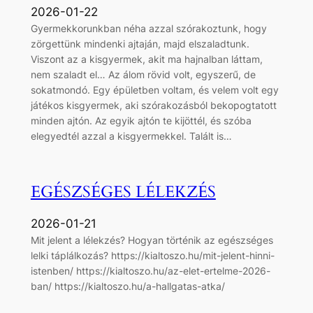
2026-01-22
Gyermekkorunkban néha azzal szórakoztunk, hogy
zörgettünk mindenki ajtaján, majd elszaladtunk.
Viszont az a kisgyermek, akit ma hajnalban láttam,
nem szaladt el… Az álom rövid volt, egyszerű, de
sokatmondó. Egy épületben voltam, és velem volt egy
játékos kisgyermek, aki szórakozásból bekopogtatott
minden ajtón. Az egyik ajtón te kijöttél, és szóba
elegyedtél azzal a kisgyermekkel. Talált is…
EGÉSZSÉGES LÉLEKZÉS
2026-01-21
Mit jelent a lélekzés? Hogyan történik az egészséges
lelki táplálkozás? https://kialtoszo.hu/mit-jelent-hinni-
istenben/ https://kialtoszo.hu/az-elet-ertelme-2026-
ban/ https://kialtoszo.hu/a-hallgatas-atka/