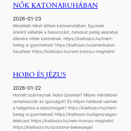
NŐK KATONARUHÁBAN
2026-01-23
Menetelő nőket láttam katonaruhában. Egyesek
önként vállalták a besorozást, másokat pedig akaratuk
ellenére vittek katonának. https://kialtoszo.hu/miert-
beteg-a-gyermeked/ https://kialtoszo.hu/amerikabol-
hazafele/ https://kialtoszo.hu/nem-konnyu-meghalni/
HOBO ÉS JÉZUS
2026-01-22
Honnét származnak Hobó üzenetei? Milyen mértékben
tartalmazzák az igazságot? És milyen hatással vannak
a hallgatóra a dalszövegek? https://kialtoszo.hu/miert-
beteg-a-gyermeked/ https://kialtoszo.hu/egeszseges-
lelekzes/ https://kialtoszo.hu/nem-konnyu-meghalni/
https://kialtoszo.hu/szodoma-bekessege/